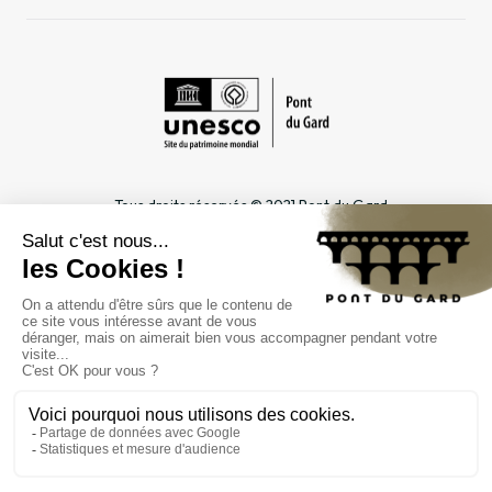
Tous droits réservés © 2021 Pont du Gard
Mentions légales
Cookies
Confidentialité
INFORMATIONS PRATIQUES
ESPACES DÉDIÉS
Horaires
Professionnel du tourisme &
Accès
Groupe
Tarifs & abonnements
Enseignant & Scolaire
Contact
Entreprise & CSE
FAQ
Journaliste
L'ÉTABLISSEMENT PUBLIC
Gestion
Marchés publics