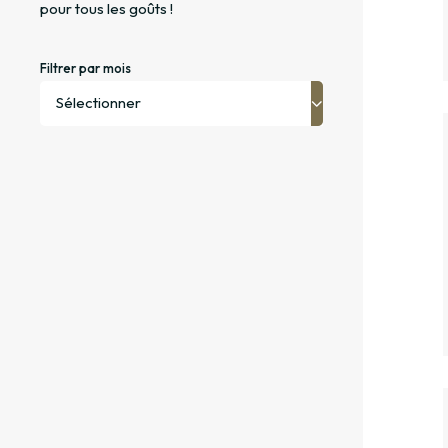
pour tous les goûts !
Filtrer par mois
Sélectionner
Janvier
Février
Mars
Avril
Mai
Juin
Juillet
Aout
Septembre
Octobre