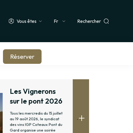
Vous êtes
Rechercher
Select
 Groupe
Enseignant & Scolaire
Entreprise & CSE
Journaliste
your
language
Réserver
Les Vignerons
sur le pont 2026
Tous les mercredis du 15 juillet
.
au 19 août 2026, le syndicat
des vins IGP Coteaux Pont du
Gard organise une soirée