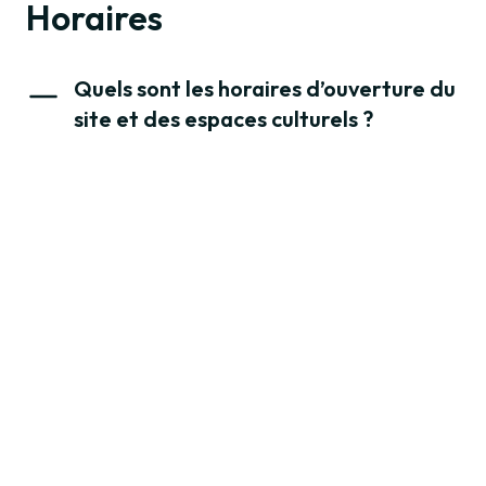
Horaires
Quels sont les horaires d’ouverture du
site et des espaces culturels ?
Les horaires varient d’un mois à l’autre. Vous pouvez les
consulter
ici
.