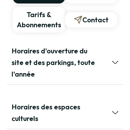
Tarifs &
Contact
Abonnements
Horaires d'ouverture du
site et des parkings, toute
l'année
Horaires des espaces
culturels
Novembre – Décembre – Janvier - Février
Avril – Mai – Juin – Septembre
Les espaces culturels sont fermés pendant la période hivernale
09h00-19h00