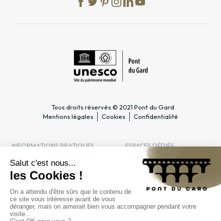
Tous droits réservés © 2021 Pont du Gard
Mentions légales
Cookies
Confidentialité
INFORMATIONS PRATIQUES
ESPACES DÉDIÉS
Horaires
Professionnel du tourisme &
Accès
Groupe
Tarifs & abonnements
Enseignant & Scolaire
Contact
Entreprise & CSE
FAQ
Journaliste
L'ÉTABLISSEMENT PUBLIC