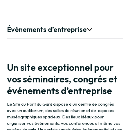
Événements d’entreprise
Associations et CSE
Contact
Un site exceptionnel pour
vos séminaires, congrés et
événements d’entreprise
Le Site du Pont du Gard dispose d'un centre de congrès
avec un auditorium, des salles de réunion et de espaces
muséographiques spacieux. Des lieux idéaux pour
organiser vos événements, vos conférences et même vos
soirées de gala. Un certain savoir-faire événementiel et une