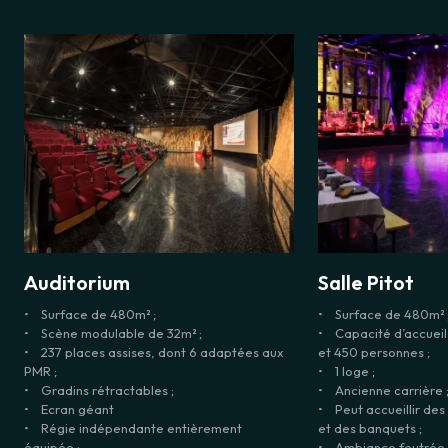
Auditorium
Salle Pitot
• Surface de 480m² ;
• Surface de 480m² 
• Scène modulable de 32m² ;
• Capacité d’accueil
• 237 places assises, dont 6 adaptées aux
et 450 personnes ;
PMR ;
• 1 loge ;
• Gradins rétractables ;
• Ancienne carrière 
• Ecran géant
• Peut accueillir des
• Régie indépendante entièrement
et des banquets ;
équipée ;
• Ambiance feutrée e