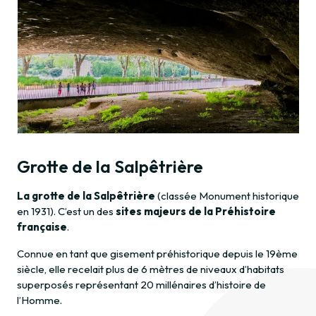
La 
195
ann
es
hum
des
000
et d
Grotte de la Salpêtrière
La g
rotte de la Salpêtrière
(classée Monument historique
en 1931). C’est un des
sites majeurs de la Préhistoire
française
.
Connue en tant que gisement préhistorique depuis le 19ème
siècle, elle recelait plus de 6 mètres de niveaux d’habitats
superposés représentant 20 millénaires d’histoire de
l’Homme.