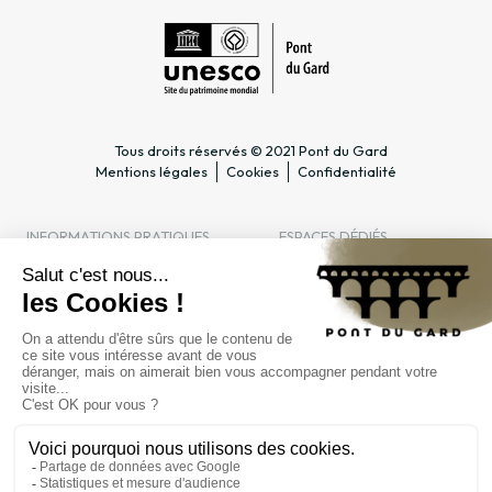
Tous droits réservés © 2021 Pont du Gard
Mentions légales
Cookies
Confidentialité
INFORMATIONS PRATIQUES
ESPACES DÉDIÉS
Horaires
Professionnel du tourisme &
Accès
Groupe
Tarifs & abonnements
Enseignant & Scolaire
Contact
Entreprise & CSE
FAQ
Journaliste
L'ÉTABLISSEMENT PUBLIC
Gestion
Marchés publics
Recrutement