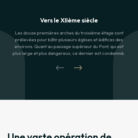
Vers le XIIème siècle
Les douze premières arches du troisième étage sont
C’es
prélevées pour bâtir plusieurs églises et édifices des
du 
environs. Quant au passage supérieur du Pont, qui est
Cett
plus large et plus dangereux, ce dernier est condamné.
d
Fr
Une vaste opération de