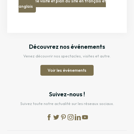
Guide de visite et plan du site en français et
un théâtre radiophonique et d’appréhender de manière tactile tout le
anglais
savoir-faire technique antique. Retrouvez toutes les informations pour
préparer votre visite
ici
.
Découvrez nos événements
Venez découvrir nos spectacles, visites et autre.
Voir les événements
Suivez-nous !
Suivez toute notre actualité sur les réseaux sociaux.