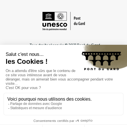
Tous droits réservés © 2021 Pont du Gard
Mentions légales
Cookies
Confidentialité
INFORMATIONS PRATIQUES
ESPACES DÉDIÉS
Horaires
Professionnel du tourisme &
Accès
Groupe
Tarifs & abonnements
Enseignant & Scolaire
Contact
Entreprise & CSE
FAQ
Journaliste
L'ÉTABLISSEMENT PUBLIC
Gestion
Marchés publics
Recrutement