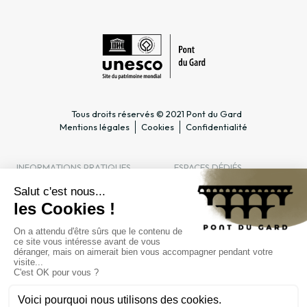
Tous droits réservés © 2021 Pont du Gard
Mentions légales
Cookies
Confidentialité
INFORMATIONS PRATIQUES
ESPACES DÉDIÉS
Horaires
Professionnel du tourisme &
Accès
Groupe
Tarifs & abonnements
Enseignant & Scolaire
Contact
Entreprise & CSE
FAQ
Journaliste
L'ÉTABLISSEMENT PUBLIC
Gestion
Marchés publics
Recrutement