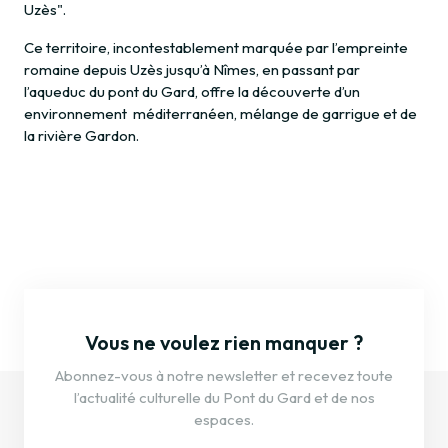
Uzès
".
Ce territoire, incontestablement marquée par l’empreinte
romaine depuis Uzès jusqu’à Nîmes, en passant par
l’aqueduc du pont du Gard, offre la découverte d’un
environnement méditerranéen, mélange de garrigue et de
la rivière Gardon.
Vous ne voulez rien manquer ?
Abonnez-vous à notre newsletter et recevez toute
l’actualité culturelle du Pont du Gard et de nos
espaces.