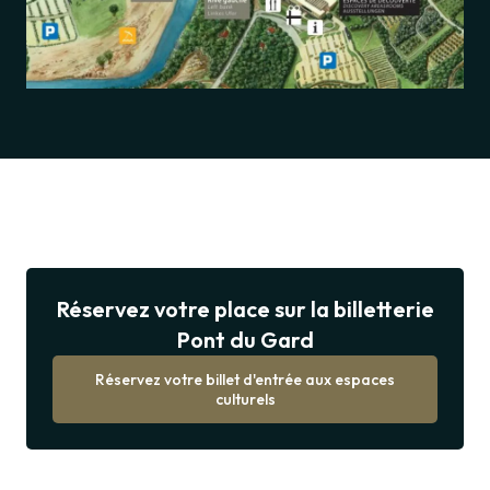
Réservez
votre
Réservez votre place sur la billetterie
place
Pont du Gard
sur
la
billetterie
Réservez votre billet d'entrée aux espaces
Pont
culturels
du
Gard