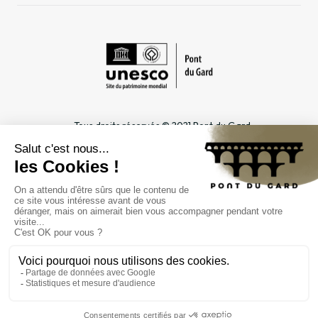
Tous droits réservés © 2021 Pont du Gard
Mentions légales
Cookies
Confidentialité
INFORMATIONS PRATIQUES
ESPACES DÉDIÉS
Horaires
Professionnel du tourisme &
Accès
Groupe
Tarifs & abonnements
Enseignant & Scolaire
Contact
Entreprise & CSE
FAQ
Journaliste
L'ÉTABLISSEMENT PUBLIC
Gestion
Marchés publics