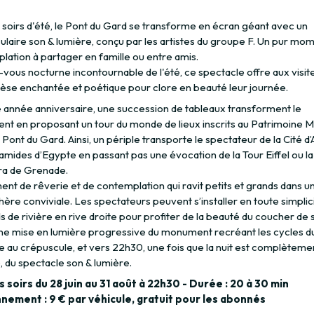
 soirs d'été, le Pont du Gard se transforme en écran géant avec un
ulaire son & lumière, conçu par les artistes du groupe F. Un pur mo
lation à partager en famille ou entre amis.
vous nocturne incontournable de l'été, ce spectacle offre aux visit
èse enchantée et poétique pour clore en beauté leur journée.
e année anniversaire, une succession de tableaux transforment le
t en proposant un tour du monde de lieux inscrits au Patrimoine M
u Pont du Gard. Ainsi, un périple transporte le spectateur de la Cité d
mides d’Egypte en passant pas une évocation de la Tour Eiffel ou la
a de Grenade.
nt de rêverie et de contemplation qui ravit petits et grands dans u
re conviviale. Les spectateurs peuvent s’installer en toute simplici
s de rivière en rive droite pour profiter de la beauté du coucher de so
une mise en lumière progressive du monument recréant les cycles du 
e au crépuscule, et vers 22h30, une fois que la nuit est complèteme
 du spectacle son & lumière.
s soirs du 28 juin au 31 août à 22h30 - Durée : 20 à 30 min
nement : 9 € par véhicule, gratuit pour les abonnés