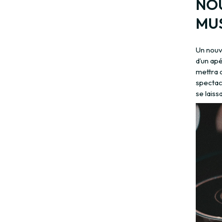
NOU
MU
Un nouve
d’un ap
mettra a
spectac
se laiss