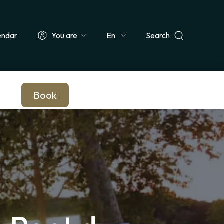
endar
You are
Search
Select
ionals & Groups
Teachers & Schools
Companies
Journalists
your
language
Book