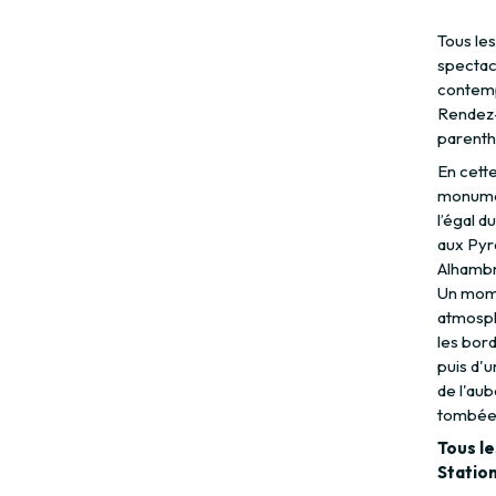
Tous les
spectac
contemp
Rendez-
parenth
En cett
monumen
l’égal d
aux Pyra
Alhambr
Un mome
atmosphè
les bord
puis d'
de l'aub
tombée,
Tous le
Station