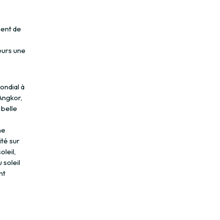
ment de
eurs une
ondial à
’Angkor,
 belle
ne
té sur
leil,
soleil
nt