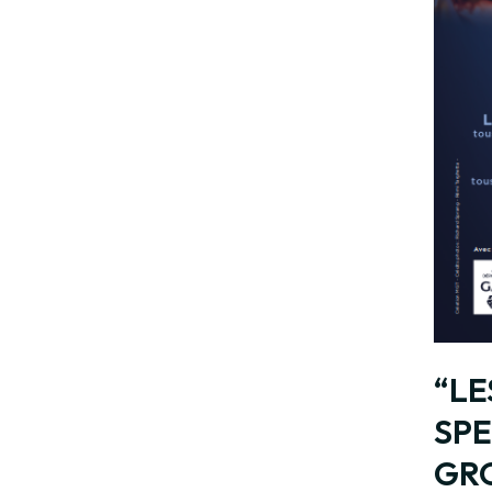
“L
SPE
GR