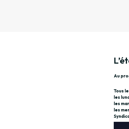
L’é
Au pro
Tous le
les lun
les mard
les mer
Syndic