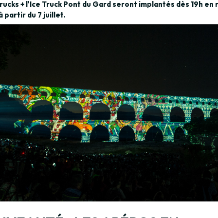
rucks
+ l'Ice Truck Pont du Gard seront implantés dès 19h en 
 partir du 7 juillet.