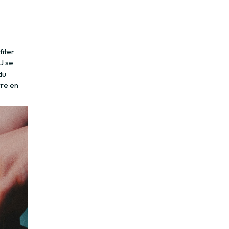
fiter
J se
du
rre en