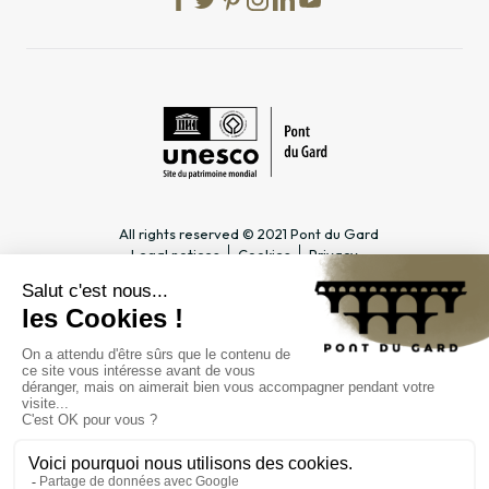
All rights reserved © 2021 Pont du Gard
Legal notices
Cookies
Privacy
PRACTICAL INFORMATION
SPECIALIST PAGES
Timetable
Tourism professionals &
Access
Groups
Rates & season tickets
Teachers & Schools
Contact
Companies & Higher
FAQ
Education Councils
Journalists
THE PUBLIC INSTITUTION