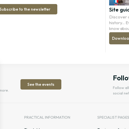
Site gui
Subscribe to the newsletter
Discover a
history...
know abou
Download 
Follo
See the events
Follow al
more.
social ne
PRACTICAL INFORMATION
SPECIALIST PAGE