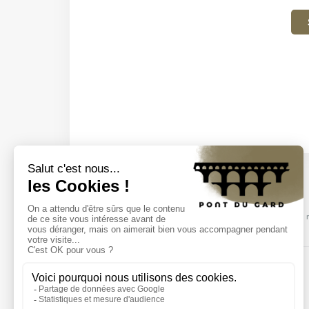
Discover our events
Come and discover our shows, visits and 