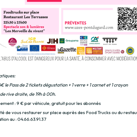
atiques:
 6€ le Pass de 2 tickets dégustation + 1 verre + 1 carnet et 1 crayon
e rive droite, de 19h à 00h.
ement : 9 € par véhicule, gratuit pour les abonnés
ité de vous restaurer sur place auprès des Food Trucks ou du restaur
ion au : 04.66.63.91.37