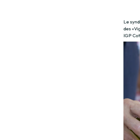
Le synd
des «Vig
IGP Cot