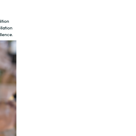
ition
llation
llence.