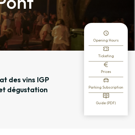
 Pont
Opening Hours
Ticketing
Prices
cat des vins IGP
et dégustation
Parking Subscription
Guide (PDF)