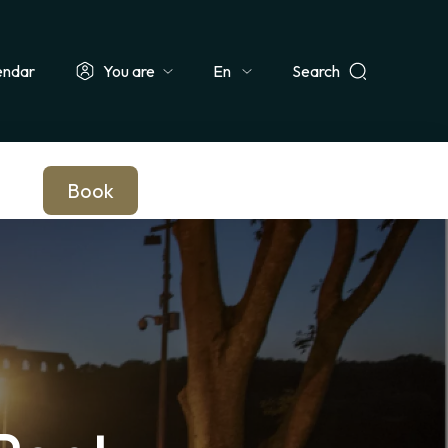
endar
You are
Search
Select
ionals & Groups
Teachers & Schools
Companies
Journalists
your
language
Book