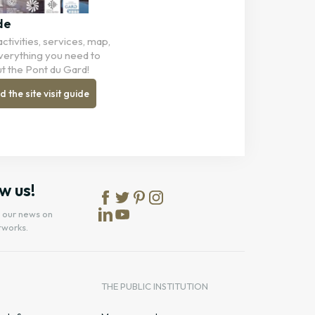
de
ctivities, services, map,
 Everything you need to
t the Pont du Gard!
the site visit guide
w us!
l our news on
tworks.
S
THE PUBLIC INSTITUTION