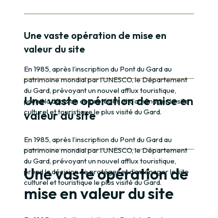
Paragraphe
Une vaste opération de mise en
valeur du site
En 1985, après l’inscription du Pont du Gard au
patrimoine mondial par l’UNESCO, le Département
du Gard, prévoyant un nouvel afflux touristique,
Une vaste opération de mise en
prend la décision de protéger et d’aménager le site
culturel et touristique le plus visité du Gard.
valeur du site
En 1985, après l’inscription du Pont du Gard au
patrimoine mondial par l’UNESCO, le Département
du Gard, prévoyant un nouvel afflux touristique,
Une vaste opération de
prend la décision de protéger et d’aménager le site
culturel et touristique le plus visité du Gard.
mise en valeur du site