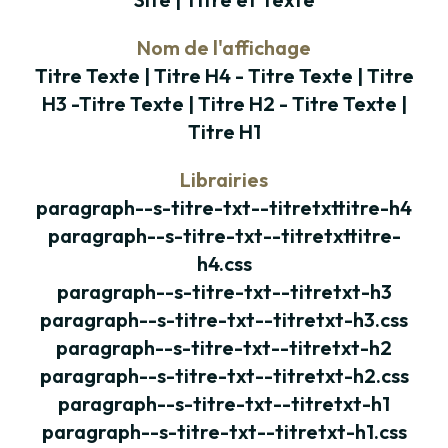
hendrerit, lorem risus cursus elit, in pharetra urna
tortor interdum nulla. Pellentesque nulla arcu,
Nom de l'affichage
rhoncus ut erat eget, posuere maximus velit.
Titre Texte | Titre H4 - Titre Texte | Titre
Pellentesque vitae placerat tortor.
H3 -Titre Texte | Titre H2 - Titre Texte |
Titre H1
Librairies
paragraph--s-titre-txt--titretxttitre-h4
paragraph--s-titre-txt--titretxttitre-
h4.css
paragraph--s-titre-txt--titretxt-h3
paragraph--s-titre-txt--titretxt-h3.css
paragraph--s-titre-txt--titretxt-h2
paragraph--s-titre-txt--titretxt-h2.css
paragraph--s-titre-txt--titretxt-h1
paragraph--s-titre-txt--titretxt-h1.css