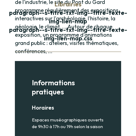
de l'industrie, le site du Pont du Gard
Librairies
programme régulièrement des expositions
paragraph--s-titre-txt-img--titre-texte-
interactives sur l'archéologie, l'histoire, la
img-lien-map
géologie, le climat, ... Autour de chaque
paragraph--s-titre-txt-img--titre-texte-
exposition, un programme d'animations
img-lien-map.css
grand public : ateliers, visites thématiques,
conférences, ...
Paragraphe
Informations
pratiques
Horaires
Espaces muséographiques ouverts
de 9h30 à 17h ou 19h selon la saison