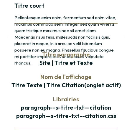
Titre court
Pellentesque enim enim, fermentum sed enim vitae,
maximus commodo sem. Integer sed quam viverra
quam tristique maximus nec sit amet diam.
Maecenas risus felis, malesuada non facilisis quis,
placerat in neque. In a arcu ac velit bibendum
posuere non eu magna. Phasellus faucibus congue
Titre paragraphe
mi porttitor imperdiet. Donec iaculis vulputate
Site | Titre et Texte
rhoncus.
Nom de l'affichage
Titre Texte | Titre Citation(onglet actif)
Librairies
paragraph--s-titre-txt--citation
paragraph--s-titre-txt--citation.css