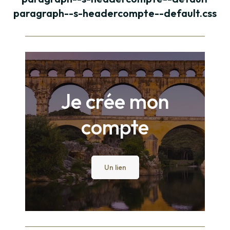
paragraph--s-headercompte--default.css
Paragraphe
Je crée mon
compte
Un lien