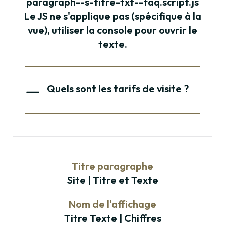
paragraph--s-titre-txt--faq.script.js
Le JS ne s'applique pas (spécifique à la
vue), utiliser la console pour ouvrir le
texte.
Paragraphe
Quels sont les tarifs de visite ?
Lorem ipsum dolor sit amet, consectetur adipiscing
elit. Suspendisse erat magna, aliquet vitae nisi at,
feugiat molestie velit. Maecenas scelerisque aliquam
sapien. Vestibulum efficitur dui quam, dignissim
ornare lacus rhoncus eget. Aliquam eu molestie ante.
Titre paragraphe
Pellentesque habitant morbi tristique senectus et
Site | Titre et Texte
netus et malesuada fames ac turpis egestas. Nunc
maximus sapien a placerat placerat. Curabitur
Nom de l'affichage
commodo elementum libero at dictum. Fusce
egestas, tellus eu molestie bibendum, arcu purus
Titre Texte | Chiffres