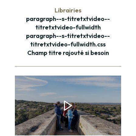
Librairies
paragraph--s-titretxtvideo--
titretxtvideo-fullwidth
paragraph--s-titretxtvideo--
titretxtvideo-fullwidth.css
Champ titre rajouté si besoin
Paragraphe