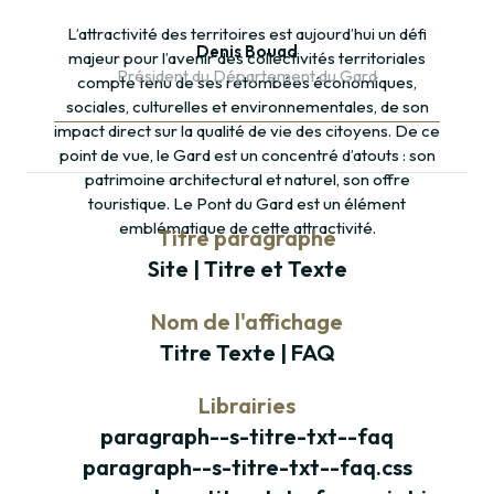
Paragraphe
L’attractivité des territoires est aujourd’hui un défi
Denis Bouad
majeur pour l’avenir des collectivités territoriales
Président du Département du Gard
compte tenu de ses retombées économiques,
sociales, culturelles et environnementales, de son
impact direct sur la qualité de vie des citoyens. De ce
point de vue, le Gard est un concentré d’atouts : son
patrimoine architectural et naturel, son offre
touristique. Le Pont du Gard est un élément
emblématique de cette attractivité.
Titre paragraphe
Site | Titre et Texte
Nom de l'affichage
Titre Texte | FAQ
Librairies
paragraph--s-titre-txt--faq
paragraph--s-titre-txt--faq.css