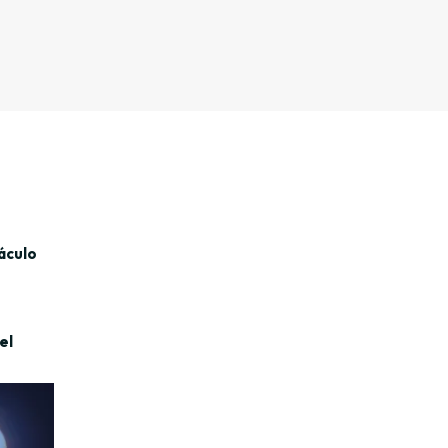
táculo
el