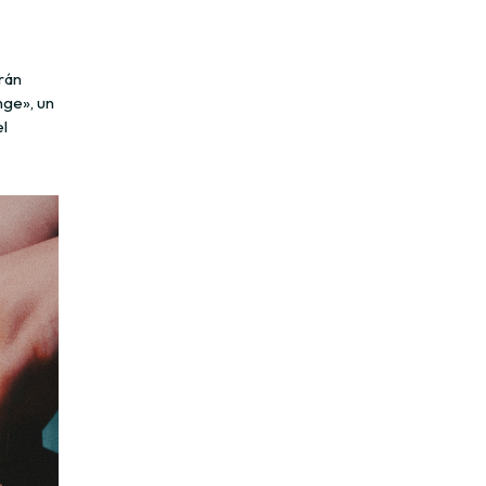
drán
nge», un
el