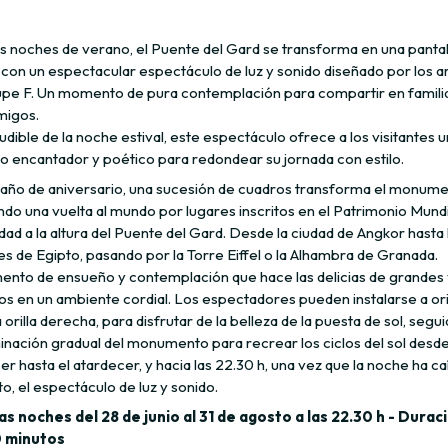
as noches de verano, el Puente del Gard se transforma en una pantal
con un espectacular espectáculo de luz y sonido diseñado por los ar
pe F. Un momento de pura contemplación para compartir en famili
migos.
ludible de la noche estival, este espectáculo ofrece a los visitantes u
io encantador y poético para redondear su jornada con estilo.
 año de aniversario, una sucesión de cuadros transforma el monume
do una vuelta al mundo por lugares inscritos en el Patrimonio Mundi
d a la altura del Puente del Gard. Desde la ciudad de Angkor hasta 
s de Egipto, pasando por la Torre Eiffel o la Alhambra de Granada.
nto de ensueño y contemplación que hace las delicias de grandes 
s en un ambiente cordial. Los espectadores pueden instalarse a oril
la orilla derecha, para disfrutar de la belleza de la puesta de sol, segu
inación gradual del monumento para recrear los ciclos del sol desde
 hasta el atardecer, y hacia las 22.30 h, una vez que la noche ha ca
, el espectáculo de luz y sonido.
as noches del 28 de junio al 31 de agosto a las 22.30 h - Durac
0 minutos