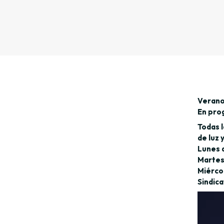
Verano
En pro
Todas l
de luz 
Lunes d
Martes 
Miércol
Sindic