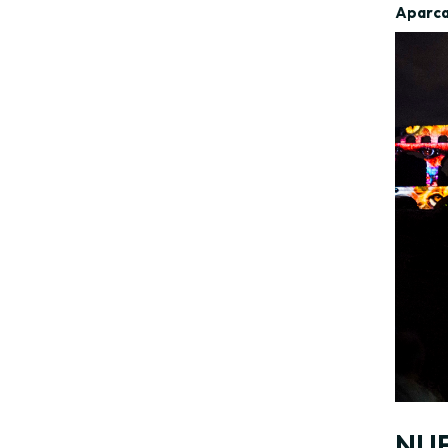
Aparca
NUE