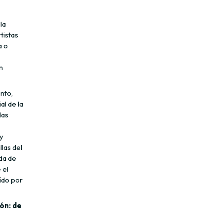
la
tistas
a o
n
nto,
al de la
las
y
las del
ida de
 el
ído por
ión: de