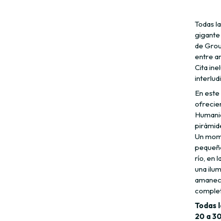
Todas l
gigante 
de Grou
entre a
Cita ine
interlud
En este
ofrecien
Humanida
pirámide
Un mome
pequeño
río, en 
una ilum
amanecer
completo
Todas l
20 a 3