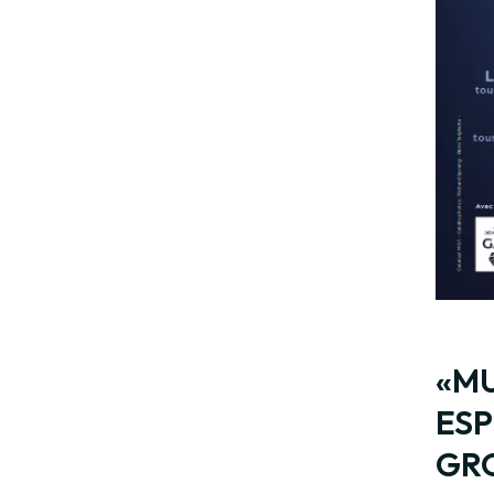
«M
ESP
GR