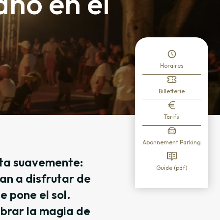
no en el
Horaires
Billetterie
Tarifs
Abonnement Parking
erta suavemente:
Guide (pdf)
tan a disfrutar de
e pone el sol.
ebrar la magia de