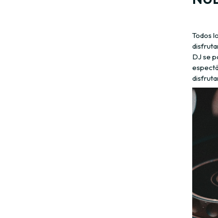
Todos lo
disfrut
DJ se po
espectác
disfruta