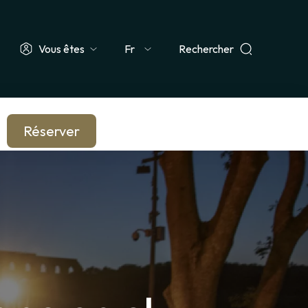
Vous êtes
Rechercher
Select
 Groupe
Enseignant & Scolaire
Entreprise & CSE
Journaliste
your
language
Réserver