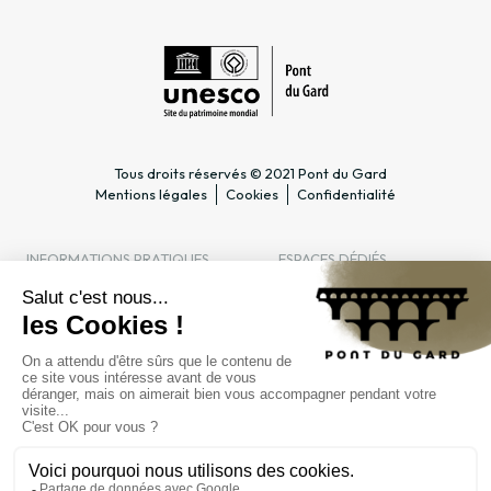
Tous droits réservés © 2021 Pont du Gard
Mentions légales
Cookies
Confidentialité
INFORMATIONS PRATIQUES
ESPACES DÉDIÉS
Horaires
Professionnel du tourisme &
Accès
Groupe
Tarifs & abonnements
Enseignant & Scolaire
Contact
Entreprise & CSE
FAQ
Journaliste
L'ÉTABLISSEMENT PUBLIC
Gestion
Marchés publics
Recrutement