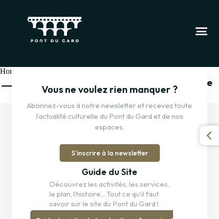
Horaires
Quels sont les horaires d’ouverture du site
Vous ne voulez rien manquer ?
et des espaces culturels ?
Abonnez-vous à notre newsletter et recevez toute
l’actualité culturelle du Pont du Gard et de nos
Les horaires varient d’un mois à l’autre. Vous pouvez les consulter
espaces.
ici
.
S’inscrire à la newsletter
Guide du Site
Découvrez les activités, les services,
le plan, l’histoire... Tout ce qu’il faut
savoir sur le site du Pont du Gard !