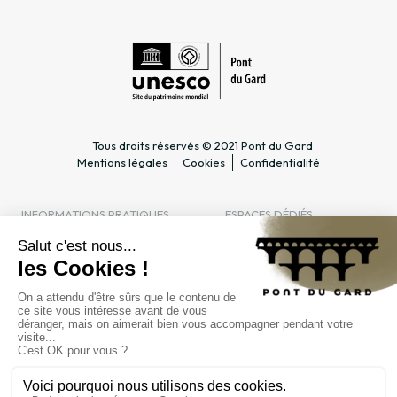
Tous droits réservés © 2021 Pont du Gard
Mentions légales
Cookies
Confidentialité
INFORMATIONS PRATIQUES
ESPACES DÉDIÉS
Horaires
Professionnel du tourisme &
Accès
Groupe
Tarifs & abonnements
Enseignant & Scolaire
Contact
Entreprise & CSE
FAQ
Journaliste
L'ÉTABLISSEMENT PUBLIC
Gestion
Marchés publics
Recrutement