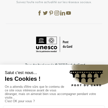
Suivez toute notre actualité sur les réseaux sociaux.
Tous droits réservés © 2021 Pont du Gard
Mentions légales
Cookies
Confidentialité
INFORMATIONS PRATIQUES
ESPACES DÉDIÉS
Horaires
Professionnel du tourisme &
Accès
Groupe
Tarifs & abonnements
Enseignant & Scolaire
Contact
Entreprise & CSE