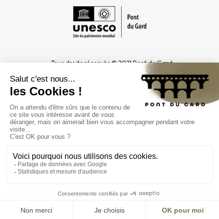
Tous droits réservés © 2021 Pont du Gard
Mentions légales
Cookies
Confidentialité
INFORMATIONS PRATIQUES
ESPACES DÉDIÉS
Horaires
Professionnel du tourisme &
Accès
Groupe
Tarifs & abonnements
Enseignant & Scolaire
Contact
Entreprise & CSE
FAQ
Journaliste
L'ÉTABLISSEMENT PUBLIC
Gestion
Marchés publics
Recrutement