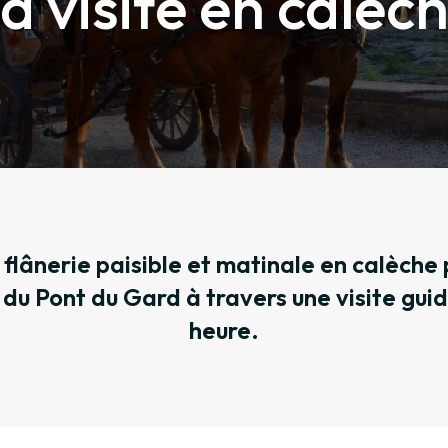
a visite en calèc
 flânerie paisible et matinale en calèche
e du Pont du Gard à travers une visite gui
heure.