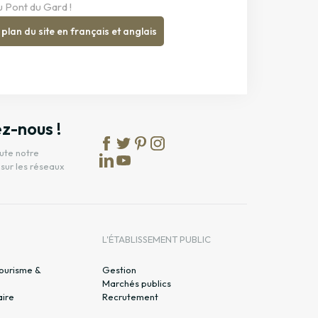
du Pont du Gard !
 plan du site en français et anglais
z-nous !
ute notre
 sur les réseaux
L'ÉTABLISSEMENT PUBLIC
tourisme &
Gestion
Marchés publics
aire
Recrutement