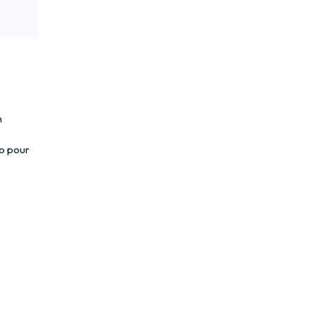
n
do pour