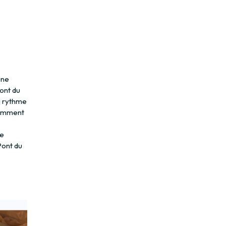
une
Pont du
u rythme
comment
de
Pont du