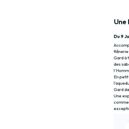
Une 
Du 9 Ju
Accompag
flânerie
Gard à t
des sab
l'Homme 
En petit
l'aquedu
Gard da
Une expé
comment
excepti