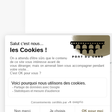
Découvrez nos
événements
Venez découvrir nos spectacles, visites e