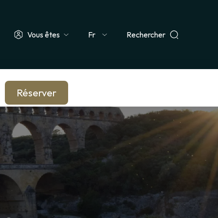
Vous êtes
Rechercher
Select
 Groupe
Enseignant & Scolaire
Entreprise & CSE
Journaliste
your
language
Réserver