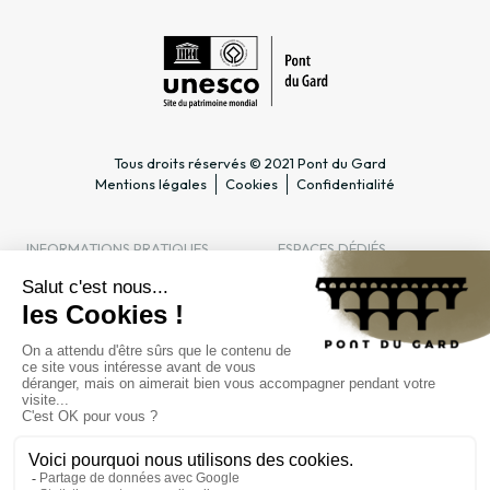
Tous droits réservés © 2021 Pont du Gard
Mentions légales
Cookies
Confidentialité
INFORMATIONS PRATIQUES
ESPACES DÉDIÉS
Horaires
Professionnel du tourisme &
Accès
Groupe
Tarifs & abonnements
Enseignant & Scolaire
Contact
Entreprise & CSE
FAQ
Journaliste
L'ÉTABLISSEMENT PUBLIC
Gestion
Marchés publics
Recrutement