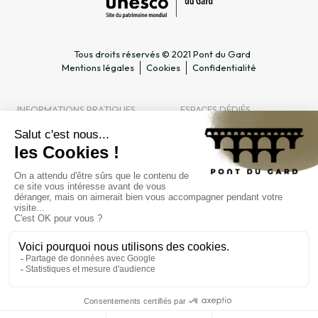
Tous droits réservés © 2021 Pont du Gard
Mentions légales
Cookies
Confidentialité
INFORMATIONS PRATIQUES
ESPACES DÉDIÉS
Horaires
Professionnel du tourisme &
Accès
Groupe
Tarifs & abonnements
Enseignant & Scolaire
Contact
Entreprise & CSE
FAQ
Journaliste
L'ÉTABLISSEMENT PUBLIC
Gestion
Marchés publics
Recrutement
INFORMATIONS