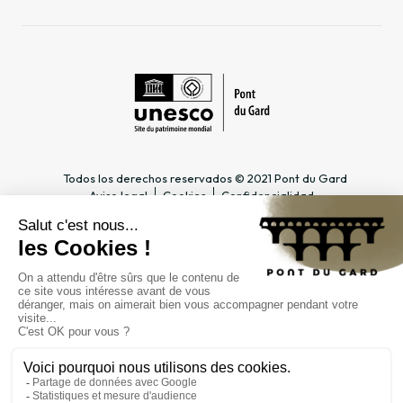
Todos los derechos reservados © 2021 Pont du Gard
Aviso legal
Cookies
Confidencialidad
INFORMACIÓN PRÁCTICA
ESPACIOS DEDICADOS
Horario
Profesional del turismo &
Acceso
Grupo
Precios y abonos
Docente & Escolar
Contacto
Empresa & CSE
FAQ
Periodista
EL ESTABLECIMIENTO
PÚBLICO