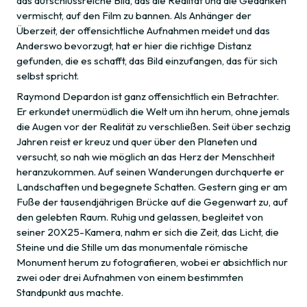
das aufschlussreiche Bild, das die Realität und die Gedanken
vermischt, auf den Film zu bannen. Als Anhänger der
Überzeit, der offensichtliche Aufnahmen meidet und das
Anderswo bevorzugt, hat er hier die richtige Distanz
gefunden, die es schafft, das Bild einzufangen, das für sich
selbst spricht.
Raymond Depardon ist ganz offensichtlich ein Betrachter.
Er erkundet unermüdlich die Welt um ihn herum, ohne jemals
die Augen vor der Realität zu verschließen. Seit über sechzig
Jahren reist er kreuz und quer über den Planeten und
versucht, so nah wie möglich an das Herz der Menschheit
heranzukommen. Auf seinen Wanderungen durchquerte er
Landschaften und begegnete Schatten. Gestern ging er am
Fuße der tausendjährigen Brücke auf die Gegenwart zu, auf
den gelebten Raum. Ruhig und gelassen, begleitet von
seiner 20X25-Kamera, nahm er sich die Zeit, das Licht, die
Steine und die Stille um das monumentale römische
Monument herum zu fotografieren, wobei er absichtlich nur
zwei oder drei Aufnahmen von einem bestimmten
Standpunkt aus machte.