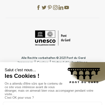
Alle Rechte vorbehalten © 2021 Pont du Gard
Impressum
Cookies
Vertraulichkeitserklärung
PRAKTISCHE INFOS
SPEZIALBEREICHE
Öffnungszeiten
Tourismusfachmann/-frau &
Zugang
Gruppe
Preise & Abonnements
Lehrer & Schulklasse
Kontakt
Unternehmen & Betriebsrat
FAQ
Journalist*in