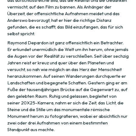
das aufschlussreiche Bild, das die Realität und die Gedanken
vermischt, auf den Film zu bannen. Als Anhänger der
Überzeit, der offensichtliche Aufnahmen meidet und das
Anderswo bevorzugt, hat er hier die richtige Distanz
gefunden, die es schafft, das Bild einzufangen, das für sich
selbst spricht.
Raymond Depardon ist ganz offensichtlich ein Betrachter.
Er erkundet unermüdlich die Welt um ihn herum, ohne jemals
die Augen vor der Realität zu verschließen. Seit über sechzig
Jahren reist er kreuz und quer über den Planeten und
versucht, so nah wie möglich an das Herz der Menschheit
heranzukommen. Auf seinen Wanderungen durchquerte er
Landschaften und begegnete Schatten. Gestern ging er am
Fuße der tausendjährigen Brücke auf die Gegenwart zu, auf
den gelebten Raum. Ruhig und gelassen, begleitet von
seiner 20X25-Kamera, nahm er sich die Zeit, das Licht, die
Steine und die Stille um das monumentale römische
Monument herum zu fotografieren, wobei er absichtlich nur
zwei oder drei Aufnahmen von einem bestimmten
Standpunkt aus machte.