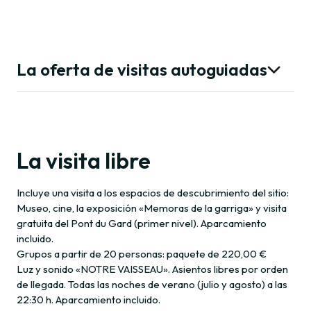
La oferta de visitas autoguiadas
Visitas guiadas y catering
Fototeca
La visita libre
Incluye una visita a los espacios de descubrimiento del sitio:
Contacto
Museo, cine, la exposición «Memoras de la garriga» y visita
gratuita del Pont du Gard (primer nivel). Aparcamiento
incluido.
Grupos a partir de 20 personas: paquete de 220,00 €
Luz y sonido «NOTRE VAISSEAU». Asientos libres por orden
de llegada. Todas las noches de verano (julio y agosto) a las
22:30 h. Aparcamiento incluido.