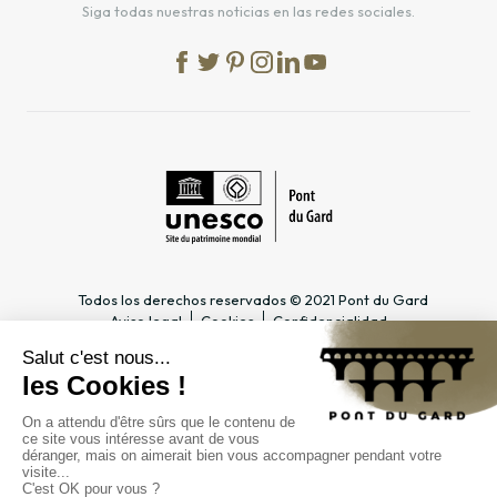
Siga todas nuestras noticias en las redes sociales.
Todos los derechos reservados © 2021 Pont du Gard
Aviso legal
Cookies
Confidencialidad
INFORMACIÓN PRÁCTICA
ESPACIOS DEDICADOS
Horario
Profesional del turismo &
Acceso
Grupo
Precios y abonos
Docente & Escolar
Contacto
Empresa & CSE