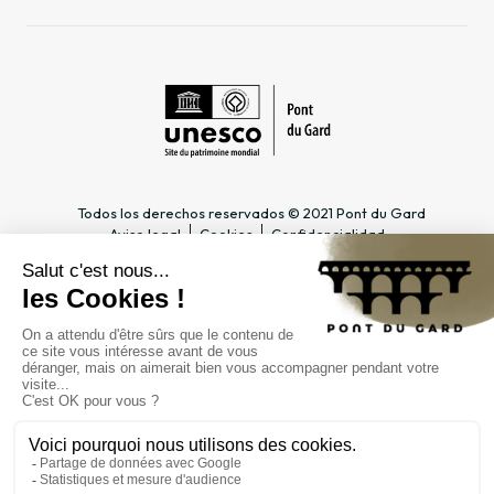
Todos los derechos reservados © 2021 Pont du Gard
Aviso legal
Cookies
Confidencialidad
INFORMACIÓN PRÁCTICA
ESPACIOS DEDICADOS
Horario
Profesional del turismo &
Acceso
Grupo
Precios y abonos
Docente & Escolar
Contacto
Empresa & CSE
FAQ
Periodista
EL ESTABLECIMIENTO
PÚBLICO
Gestión