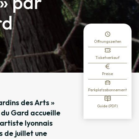
» par
rd
Öffnungszeiten
Ticketverkauf
Preise
Parkplatzabonnement
ardins des Arts »
Guide (PDF)
 du Gard accueille
rtiste lyonnais
de juillet une