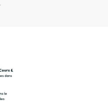
.
 Cours &
res dans
ns le
des