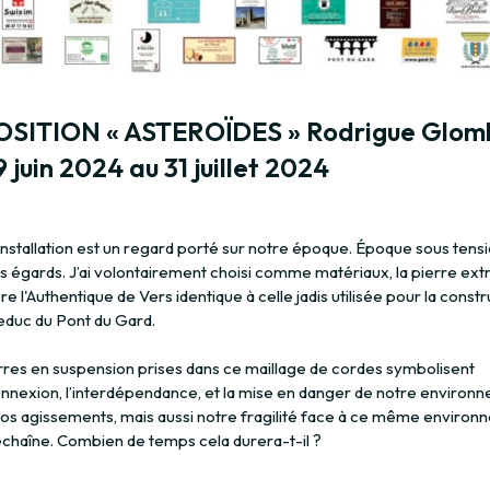
SITION « ASTEROÏDES » Rodrigue Glom
 juin 2024 au 31 juillet 2024
installation est un regard porté sur notre époque. Époque sous tensi
s égards. J’ai volontairement choisi comme matériaux, la pierre extr
ère l'Authentique de Vers identique à celle jadis utilisée pour la const
ueduc du Pont du Gard.
rres en suspension prises dans ce maillage de cordes symbolisent
connexion, l’interdépendance, et la mise en danger de notre environ
nos agissements, mais aussi notre fragilité face à ce même enviro
déchaîne. Combien de temps cela durera-t-il ?