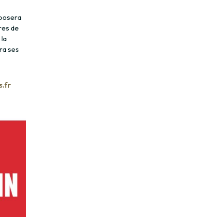
xposera
res de
 la
ra ses
.fr