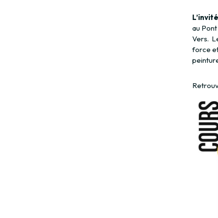
L’invi
au Pont 
Vers. L
force et
peinture
Retrouve