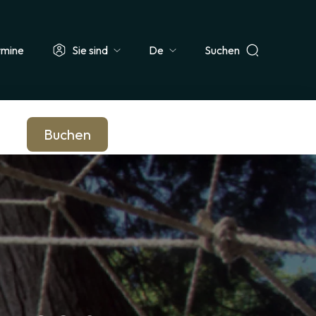
rmine
Sie sind
Suchen
Select
ehrer & Schulklasse
Journalist*in
Unternehmen & Betriebsrat
your
language
Buchen