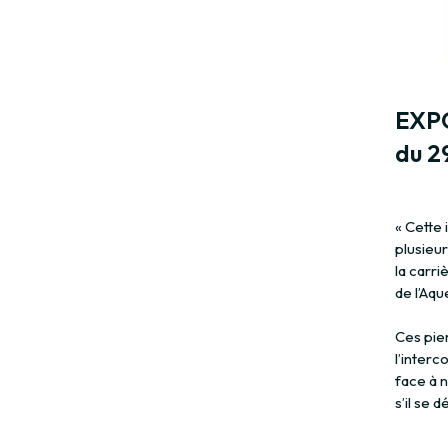
EXPO
du 29
« Cette 
plusieur
la carri
de l’Aq
Ces pie
l’inter
face à 
s’il se 