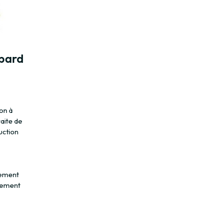
bard
on à
aite de
ruction
nement
nnement