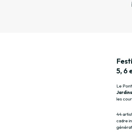
Fest
5, 6 
Le Pont
Jardins
les cour
44 arti
cadre in
générat