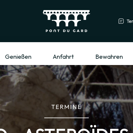
Te
Tourismusfachmann/-frau & Gruppe
L
Genießen
Anfahrt
Bewahren
TERMINE