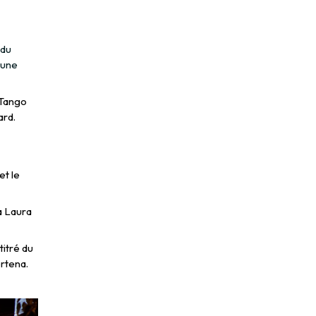
 du
 une
 Tango
ard.
et le
a Laura
titré du
rtena.