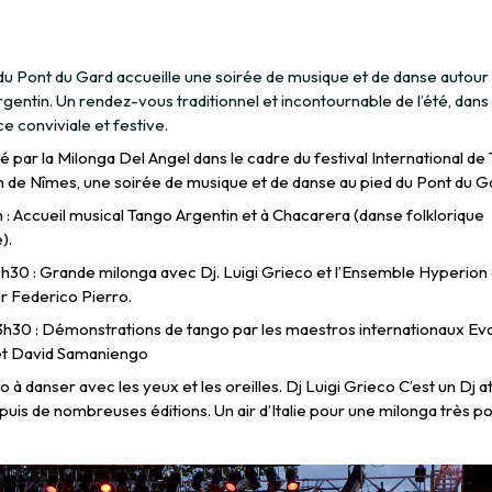
 du Pont du Gard accueille une soirée de musique et de danse autour
gentin. Un rendez-vous traditionnel et incontournable de l’été, dans
 conviviale et festive.
 par la Milonga Del Angel dans le cadre du festival International de
n de Nîmes, une soirée de musique et de danse au pied du Pont du G
: Accueil musical Tango Argentin et à Chacarera (danse folklorique
).
30 : Grande milonga avec Dj. Luigi Grieco et l’Ensemble Hyperion 
r Federico Pierro.
3h30 : Démonstrations de tango par les maestros internationaux Ev
t David Samaniengo
 à danser avec les yeux et les oreilles. Dj Luigi Grieco C’est un Dj at
uis de nombreuses éditions. Un air d’Italie pour une milonga très po