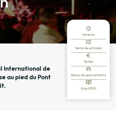
in
Horarios
Venta de entradas
Tarifas
l International de
se au pied du Pont
Abono de aparcamiento
it.
Guía (PDF)