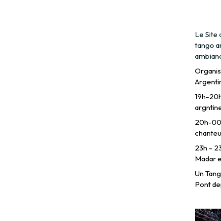
Le Site
tango ar
ambiance
Organisé
Argenti
19h-20h 
argntine
20h-00h
chanteu
23h – 2
Madar e
Un Tango
Pont dep