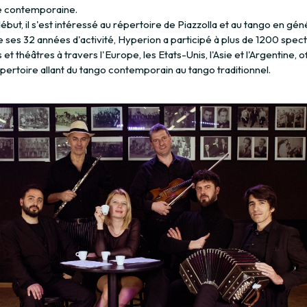
e contemporaine.
ébut, il s'est intéressé au répertoire de Piazzolla et au tango en gén
 ses 32 années d'activité, Hyperion a participé à plus de 1200 spect
s et théâtres à travers l'Europe, les Etats-Unis, l'Asie et l'Argentine, o
pertoire allant du tango contemporain au tango traditionnel.