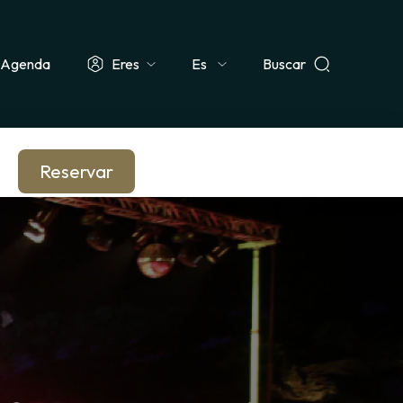
Agenda
Eres
Buscar
Select
ismo & Grupo
Docente & Escolar
Empresa & CSE
Periodista
your
language
Reservar