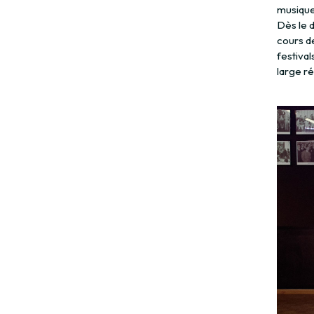
musiqu
Dès le d
cours de
festival
large ré