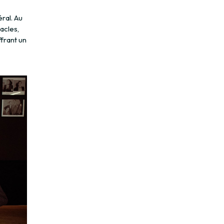
éral. Au
acles,
ffrant un