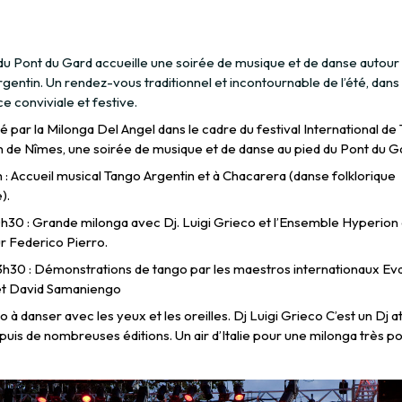
 du Pont du Gard accueille une soirée de musique et de danse autour
gentin. Un rendez-vous traditionnel et incontournable de l’été, dans
 conviviale et festive.
 par la Milonga Del Angel dans le cadre du festival International de
n de Nîmes, une soirée de musique et de danse au pied du Pont du G
: Accueil musical Tango Argentin et à Chacarera (danse folklorique
).
30 : Grande milonga avec Dj. Luigi Grieco et l’Ensemble Hyperion 
r Federico Pierro.
3h30 : Démonstrations de tango par les maestros internationaux Ev
t David Samaniengo
 à danser avec les yeux et les oreilles. Dj Luigi Grieco C’est un Dj at
uis de nombreuses éditions. Un air d’Italie pour une milonga très po