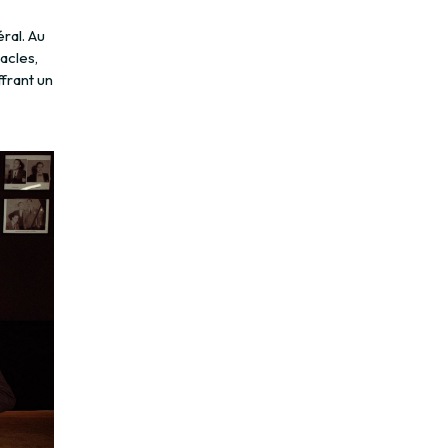
éral. Au
acles,
ffrant un