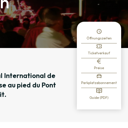
in
Öffnungszeiten
Ticketverkauf
Preise
l International de
se au pied du Pont
Parkplatzabonnement
it.
Guide (PDF)