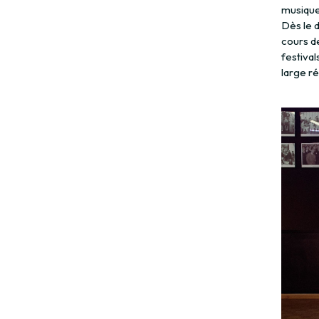
musiqu
Dès le d
cours de
festival
large ré