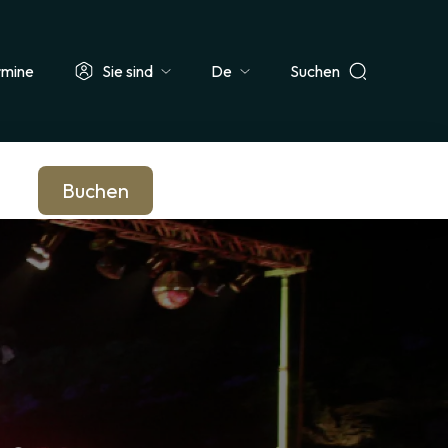
rmine
Sie sind
Suchen
Select
ehrer & Schulklasse
Journalist*in
Unternehmen & Betriebsrat
your
language
Buchen