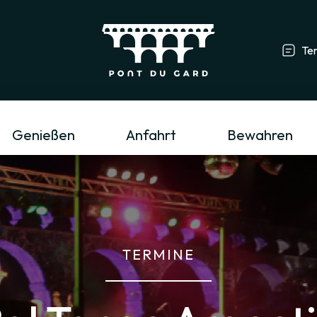
Te
Tourismusfachmann/-frau & Gruppe
L
Genießen
Anfahrt
Bewahren
TERMINE