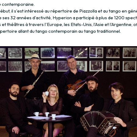
e contemporaine.
ébut, il s'est intéressé au répertoire de Piazzolla et au tango en gén
 ses 32 années d'activité, Hyperion a participé à plus de 1200 spect
s et théâtres à travers l'Europe, les Etats-Unis, l'Asie et l'Argentine, o
pertoire allant du tango contemporain au tango traditionnel.