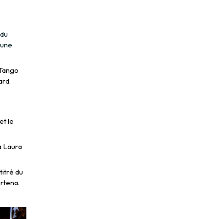
 du
 une
 Tango
ard.
et le
a Laura
titré du
rtena.