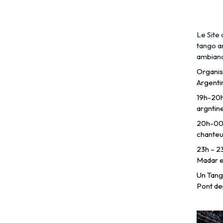
Le Site
tango ar
ambiance
Organisé
Argenti
19h-20h 
argntine
20h-00h
chanteu
23h – 2
Madar e
Un Tango
Pont dep