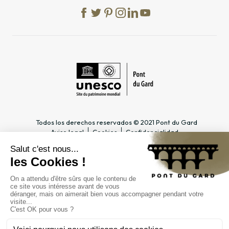
Todos los derechos reservados © 2021 Pont du Gard
Aviso legal
Cookies
Confidencialidad
INFORMACIÓN PRÁCTICA
ESPACIOS DEDICADOS
Horario
Profesional del turismo &
Acceso
Grupo
Precios y abonos
Docente & Escolar
Contacto
Empresa & CSE
FAQ
Periodista
EL ESTABLECIMIENTO