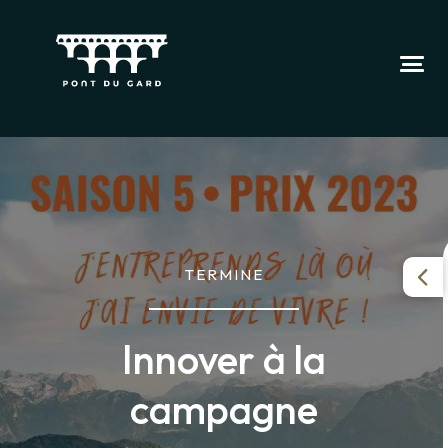
TERMINE
Innover à la
campagne