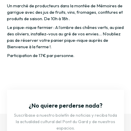
Un marché de producteurs dans la montée de Mémoires de
garrigue avec des jus de fruits, vins, fromages, confitures et
produits de saison. De 10h à 18h .
Le pique-nique fermier : A l’ombre des chênes verts, au pied
des oliviers, installez-vous au gré de vos envies… N’oubliez
pas de réserver votre panier pique-nique auprès de
Bienvenue à la ferme !.
Participation de 17€ par personne.
¿No quiere perderse nada?
Suscríbase a nuestro boletín de noticias y reciba toda
la actualidad cultural del Pont du Gard y de nuestros
espacios.