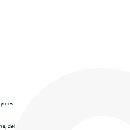
ayores
he, del