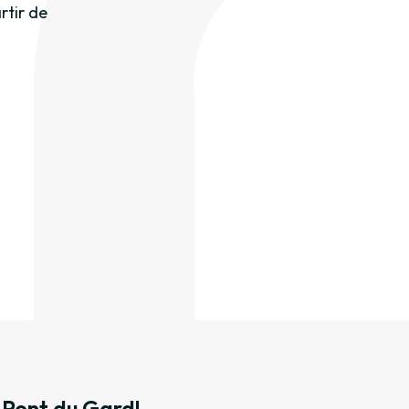
rtir de
l Pont du Gard!