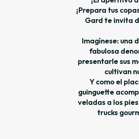
¡Prepara tus copas
Gard te invita 
Imagínese: una d
fabulosa deno
presentarle sus m
cultivan n
Y como el pla
guinguette acompa
veladas a los pie
trucks gourm