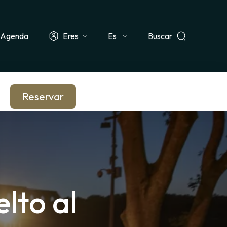
Agenda
Eres
Buscar
Select
ismo & Grupo
Docente & Escolar
Empresa & CSE
Periodista
your
language
Reservar
elto al