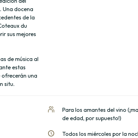
dición del
». Una docena
ocedentes de la
 Coteaux du
rir sus mejores
as de música al
rante estas
e ofrecerán una
 situ.
Para los amantes del vino (¡m
de edad, por supuesto!)
Todos los miércoles por la noc