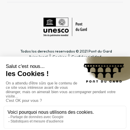
Todos los derechos reservados © 2021 Pont du Gard
Aviso legal
Cookies
Confidencialidad
INFORMACIÓN PRÁCTICA
ESPACIOS DEDICADOS
Horario
Profesional del turismo &
Acceso
Grupo
Precios y abonos
Docente & Escolar
Contacto
Empresa & CSE
FAQ
Periodista
EL ESTABLECIMIENTO
PÚBLICO
Gestión