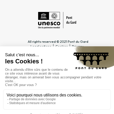
All rights reserved © 2021 Pont du Gard
Legal notices
Cookies
Privacy
PRACTICAL INFORMATION
SPECIALIST PAGES
Timetable
Tourism professionals &
Access
Groups
Rates & season tickets
Teachers & Schools
Contact
Companies & Higher
FAQ
Education Councils
Journalists
THE PUBLIC INSTITUTION
Management
Public procurement