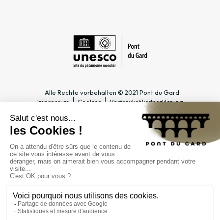
Alle Rechte vorbehalten © 2021 Pont du Gard
Impressum
Cookies
Vertraulichkeitserklärung
PRAKTISCHE INFOS
SPEZIALBEREICHE
Öffnungszeiten
Tourismusfachmann/-frau &
Zugang
Gruppe
Preise & Abonnements
Lehrer & Schulklasse
Kontakt
Unternehmen & Betriebsrat
FAQ
Journalist*in
ÖFFENTLICHE
EINRICHTUNG
Verwaltung