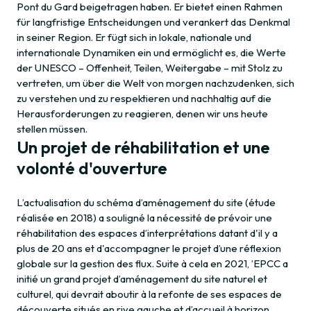
Pont du Gard beigetragen haben. Er bietet einen Rahmen
für langfristige Entscheidungen und verankert das Denkmal
in seiner Region. Er fügt sich in lokale, nationale und
internationale Dynamiken ein und ermöglicht es, die Werte
der UNESCO – Offenheit, Teilen, Weitergabe – mit Stolz zu
vertreten, um über die Welt von morgen nachzudenken, sich
zu verstehen und zu respektieren und nachhaltig auf die
Herausforderungen zu reagieren, denen wir uns heute
stellen müssen.
Un projet de réhabilitation et une
volonté d'ouverture
L’actualisation du schéma d’aménagement du site (étude
réalisée en 2018) a souligné la nécessité de prévoir une
réhabilitation des espaces d’interprétations datant d'il y a
plus de 20 ans et d'accompagner le projet d’une réflexion
globale sur la gestion des flux. Suite à cela en 2021, ’EPCC a
initié un grand projet d’aménagement du site naturel et
culturel, qui devrait aboutir à la refonte de ses espaces de
découverte situés en rive gauche et d’accueil à horizon