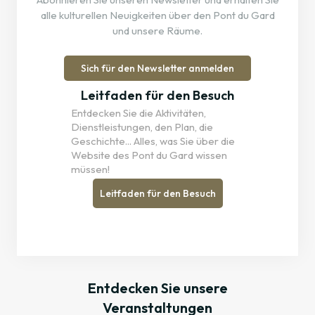
alle kulturellen Neuigkeiten über den Pont du Gard
und unsere Räume.
Sich für den Newsletter anmelden
Avignon City Pass
Mit dem Avignon City Pass erhalten Sie einen
Leitfaden für den Besuch
ermäßigten Preis für den Besuch unserer
Entdecken Sie die Aktivitäten,
Dienstleistungen, den Plan, die
Kulturräume, wenn Sie Ihren Pass am Empfang
Geschichte... Alles, was Sie über die
vorzeigen.
Website des Pont du Gard wissen
Mehr erfahren
müssen!
Leitfaden für den Besuch
Entdecken Sie unsere
Veranstaltungen