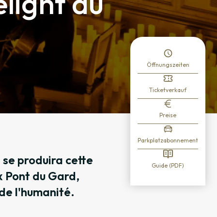
elight au
Öffnungszeiten
Ticketverkauf
Preise
Parkplatzabonnement
 se produira cette
Guide (PDF)
x Pont du Gard,
 de l'humanité.