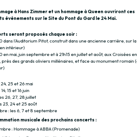
mage à Hans Zimmer et un hommage à Queen ouvriront ces
s événements sur le Site du Pont du Gard le 24 Mai.
rts seront proposés chaque soir :
0 dans l'Auditorium Pitot, construit dans une ancienne carrière, sur la
en intérieur)
0 en mai, juin septembre et à 21h15 en juillet et août, aux Croisées e
 près des grands oliviers millénaires, et face au monument romain 
ur)
:
s 24, 25 et 26 mai
s 14, 15 et 16 juin
 les 26, 27, 28 juillet
es 23, 24 et 25 août
re : les 6, 7 et 8 septembre
mmation musicale des prochains concerts :
embre : Hommage à ABBA (Promenade)