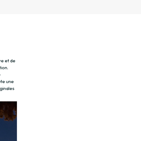
ve et de
ion.
e
ute une
iginales