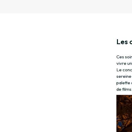
Les 
Ces soi
vivre u
Le conc
sereine 
palette 
de films