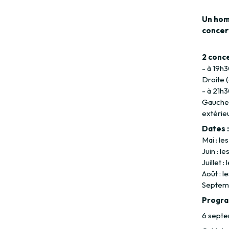
Un hom
concert
2 conce
- à 19h3
Droite (
- à 21h3
Gauche,
extérie
Dates 
Mai : le
Juin : le
Juillet :
Août : l
Septemb
Progra
6 sept