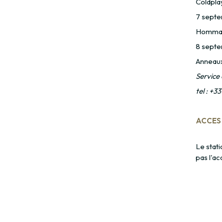
Coldpla
7 septem
Hommag
8 septe
Anneaux
Service 
tel : +3
ACCES 
Le stati
pas l'ac