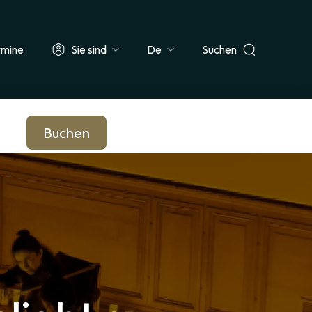
rmine
Sie sind
Suchen
Select
ehrer & Schulklasse
Journalist*in
Unternehmen & Betriebsrat
your
language
Buchen