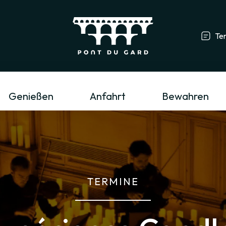
Te
Tourismusfachmann/-frau & Gruppe
L
Genießen
Anfahrt
Bewahren
TERMINE