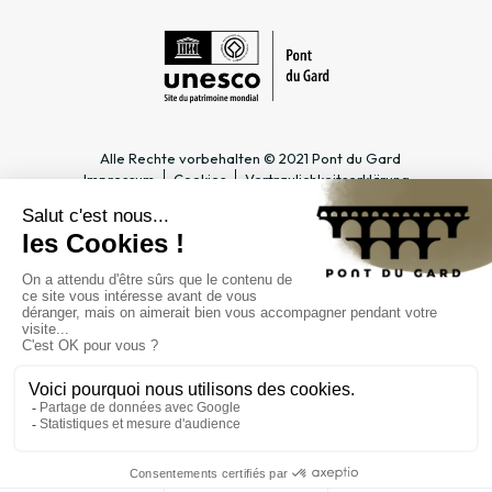
Alle Rechte vorbehalten © 2021 Pont du Gard
Impressum
Cookies
Vertraulichkeitserklärung
PRAKTISCHE INFOS
SPEZIALBEREICHE
Öffnungszeiten
Tourismusfachmann/-frau &
Zugang
Gruppe
Preise & Abonnements
Lehrer & Schulklasse
Kontakt
Unternehmen & Betriebsrat
FAQ
Journalist*in
ÖFFENTLICHE
EINRICHTUNG
Verwaltung
Öffentliche Märkte
Karriere