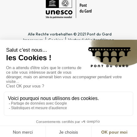
Alle Rechte vorbehalten © 2021 Pont du Gard
Impressum
Cookies
Vertraulichkeitserklärung
PRAKTISCHE INFOS
SPEZIALBEREICHE
Öffnungszeiten
Tourismusfachmann/-frau &
Zugang
Gruppe
Preise & Abonnements
Lehrer & Schulklasse
Kontakt
Unternehmen & Betriebsrat
FAQ
Journalist*in
ÖFFENTLICHE
EINRICHTUNG
Verwaltung
Öffentliche Märkte
Karriere