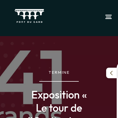
TERMINE
Exposition «
Le tour de