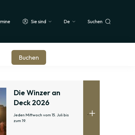
rmine
Sie sind
Suchen
Select
ehrer & Schulklasse
Journalist*in
Unternehmen & Betriebsrat
your
language
Buchen
Die Winzer an
Deck 2026
.
Jeden Mittwoch vom 15. Juli bis
zum 19.