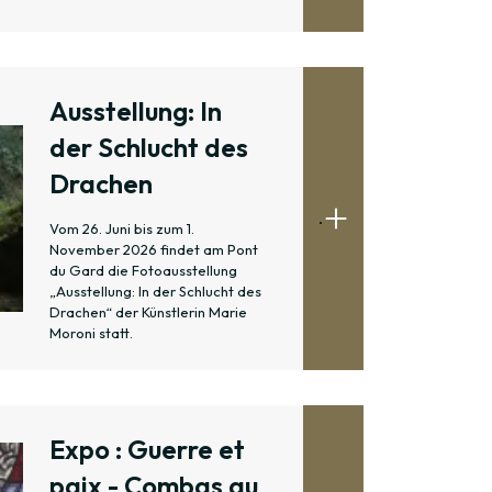
Ausstellung: In
der Schlucht des
Drachen
.
Vom 26. Juni bis zum 1.
November 2026 findet am Pont
du Gard die Fotoausstellung
„Ausstellung: In der Schlucht des
Drachen“ der Künstlerin Marie
Moroni statt.
Expo : Guerre et
paix - Combas au