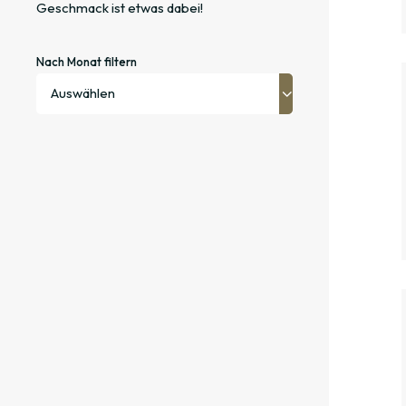
Geschmack ist etwas dabei!
Nach Monat filtern
Auswählen
Januar
Februar
März
April
Juni
Juli
August
September
Oktober
November