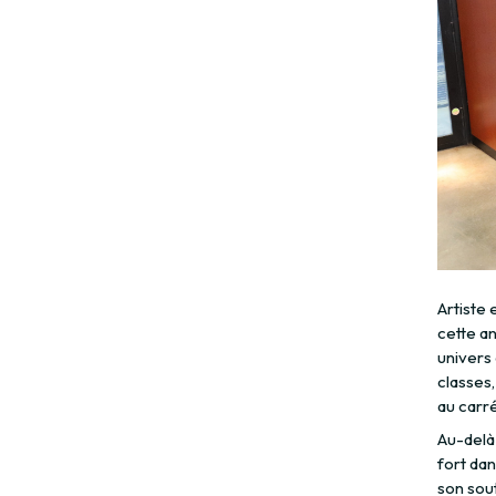
Artiste
cette a
univers 
classes,
au carré
Au-delà 
fort dan
son sout