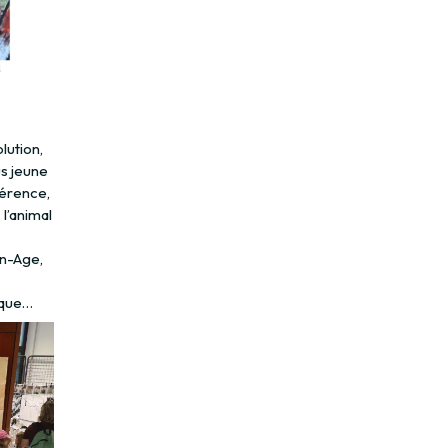
lution,
us jeune
fférence,
 l’animal
en-Age,
tique…