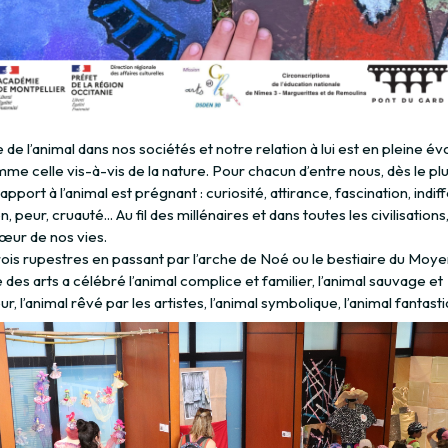
 de l’animal dans nos sociétés et notre relation à lui est en pleine évo
me celle vis-à-vis de la nature. Pour chacun d’entre nous, dès le pl
rapport à l’animal est prégnant : curiosité, attirance, fascination, indi
n, peur, cruauté... Au fil des millénaires et dans toutes les civilisations,
œur de nos vies.
ois rupestres en passant par l’arche de Noé ou le bestiaire du Moy
re des arts a célébré l’animal complice et familier, l’animal sauvage et
r, l’animal rêvé par les artistes, l’animal symbolique, l’animal fantas