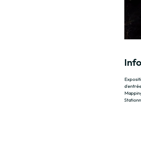
Info
Expositi
d’entré
Mapping 
Station