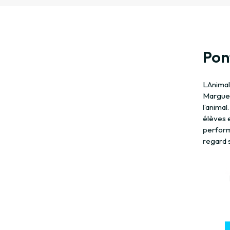
Pont
LAnimal
Margueri
l’animal
élèves e
performa
regard s