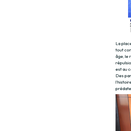
La place
tout com
âge, le 
répulsio
est au c
Des par
l’histoi
prédateu