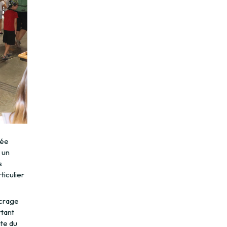
iée
 un
s
ticulier
ncrage
rtant
ite du