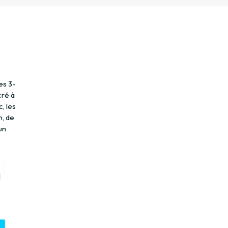
es 3-
cré à
, les
n, de
un