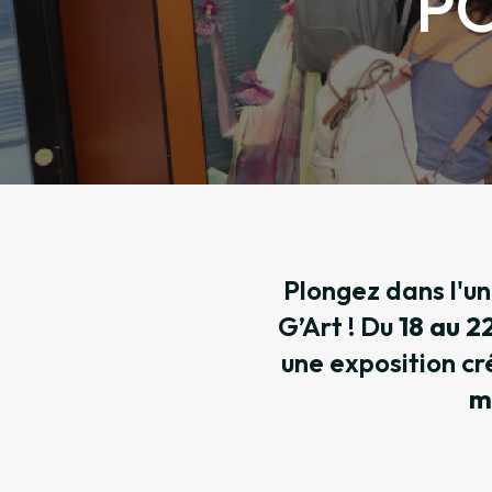
PO
Plongez dans l'u
G’Art ! Du
18 au 22
une exposition cr
m