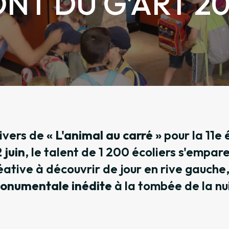
NT DU G’ART 2
nivers de
« L'animal au carré »
pour la 11e 
 juin
, le talent de 1 200 écoliers s'empar
éative à découvrir de jour en rive gauche
onumentale inédite
à la tombée de la nui