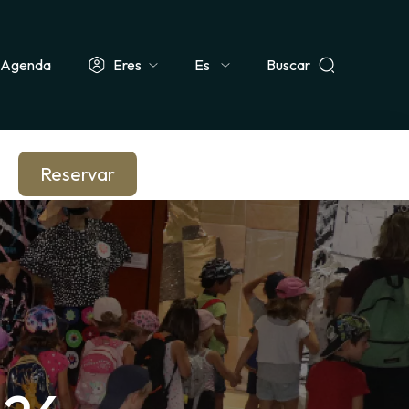
Agenda
Eres
Buscar
Select
ismo & Grupo
Docente & Escolar
Empresa & CSE
Periodista
your
language
Reservar