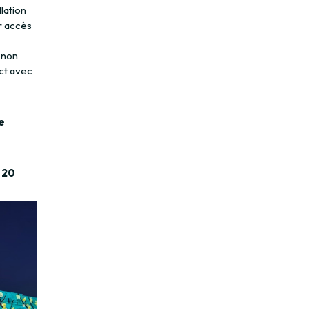
lation
r accès
 non
ct avec
e
i 20