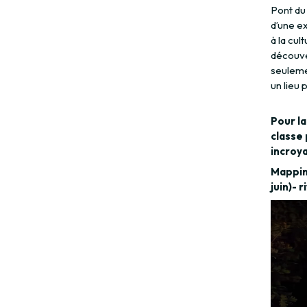
Pont du 
d’une ex
à la cul
découver
seuleme
un lieu 
Pour la
classe 
incroya
Mapping
juin)- 