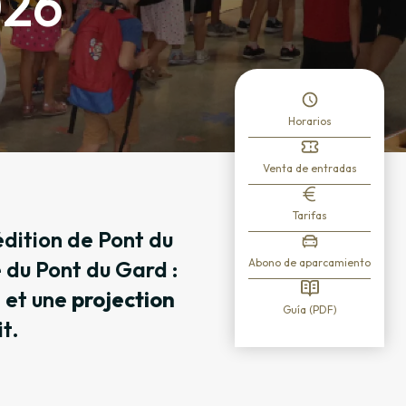
026
Horarios
Venta de entradas
Tarifas
édition de Pont du
e du Pont du Gard :
Abono de aparcamiento
, et une
projection
Guía (PDF)
t.