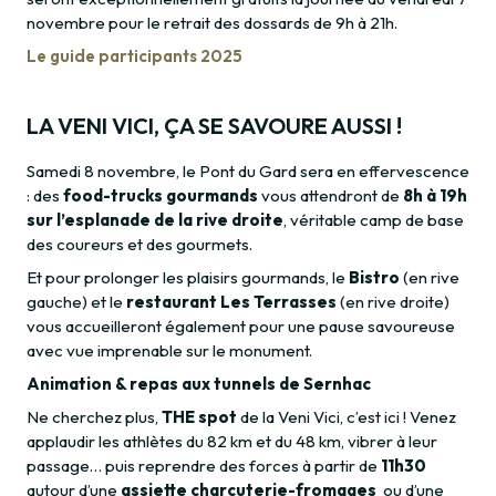
novembre pour le retrait des dossards de 9h à 21h.
Le guide participants 2025
LA VENI VICI, ÇA SE SAVOURE AUSSI !
Samedi 8 novembre, le Pont du Gard sera en effervescence
: des
food-trucks gourmands
vous attendront de
8h à 19h
sur l’esplanade de la rive droite
, véritable camp de base
des coureurs et des gourmets.
Et pour prolonger les plaisirs gourmands, le
Bistro
(en rive
gauche) et le
restaurant
Les Terrasses
(en rive droite)
vous accueilleront également pour une pause savoureuse
avec vue imprenable sur le monument.
Animation & repas aux tunnels de Sernhac
Ne cherchez plus,
THE spot
de la Veni Vici, c’est ici ! Venez
applaudir les athlètes du 82 km et du 48 km, vibrer à leur
passage… puis reprendre des forces à partir de
11h30
autour d’une
assiette charcuterie-fromages
ou d’une