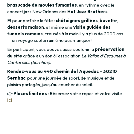
brasucade de moules fumantes
, en rythme avec le
concert jazz New Orleans des
Hot Jazz Brothers
.
Et pour parfaire la fête :
châtaignes grillées
,
buvette
,
desserts maison
, et même une
visite guidée des
tunnels romains
, creusés à la main il y a plus de 2000 ans
— un voyage souterrain à ne pas manquer !
En participant, vous pouvez aussi soutenir la
préservation
du site
grâce à un don à l’association
Le Vallon d’Escaunes à
Cantarelles (Sernhac)
.
Rendez-vous au 440 chemin de l’Aqueduc – 30210
Sernhac
, pour une journée de sport, de musique et de
plaisirs partagés, jusqu’au coucher du soleil.
👉
Places limitées
: Réservez votre repas et votre visite
ici