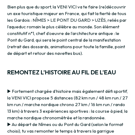
Bien plus que du sport, la VENI VICI va te faire (re)découvrir
un axe touristique majeur en France, qui fait la fierté de tous
les Gardois : NÎMES > LE PONT DU GARD > UZÈS, reliés par
l’aqueduc romain le plus célèbre au monde. Son élément
constitutif n°1, chef d’oeuvre de l’architecture antique : le
Pont du Gard, qui sera le point central de la manifestation
(retrait des dossards, animations pour toute la famille, point
de départ et retour des navettes bus).
REMONTEZ L’HISTOIRE AU FIL DE L’EAU
▶️ Fortement chargée d’histoire mais également défi sportif,
la VENI VICI propose 5 distances (82 km run / 48 km run / 27
km run / marche nordique chrono 27 km / 16 km run / rando
13 km) à travers 3 expériences sportives : la course à pied, la
marche nordique chronométrée et la randonnée.
▶️ Au départ de Nîmes ou du Pont du Gard (selon le format
choisi), tu vas remonter le temps à travers la garrigue