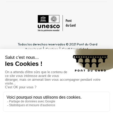
Todos los derechos reservados © 2021 Pont du Gard
Aviso legal
Cookies
Confidencialidad
INFORMACIÓN PRÁCTICA
ESPACIOS DEDICADOS
Horario
Profesional del turismo &
Acceso
Grupo
Precios y abonos
Docente & Escolar
Contacto
Empresa & CSE
FAQ
Periodista
EL ESTABLECIMIENTO
PÚBLICO
Gestión