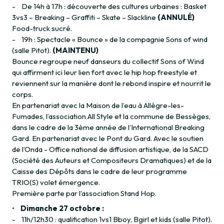
- De 14h à 17h : découverte des cultures urbaines : Basket
3vs3 – Breaking – Graffiti – Skate – Slackline
(ANNULÉ)
Food-truck sucré.
- 19h : Spectacle « Bounce » de la compagnie Sons of wind
(salle Pitot).
(MAINTENU)
Bounce regroupe neuf danseurs du collectif Sons of Wind
qui affirment ici leur lien fort avec le hip hop freestyle et
reviennent sur la manière dont le rebond inspire et nourrit le
corps.
En partenariat avec la Maison de l’eau à Allègre-les-
Fumades, l’association All Style et la commune de Bessèges,
dans le cadre de la 3ème année de l’International Breaking
Gard. En partenariat avec le Pont du Gard. Avec le soutien
de l’Onda - Office national de diffusion artistique, de la SACD
(Société des Auteurs et Compositeurs Dramatiques) et de la
Caisse des Dépôts dans le cadre de leur programme
TRIO(S) volet émergence.
Première parte par l’association Stand Hop.
•
Dimanche 27 octobre :
- 11h/12h30 : qualification 1vs1 Bboy, Bgirl et kids (salle Pitot).