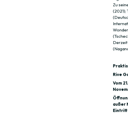
Zu sein
(2021); 
(Deutsc
Internat
Wonders
(Tschec
Derzeit
(Nagano
Praktis
Rive Ga
Vom 21.
Novem
Öffnung
außer 
Eintrit