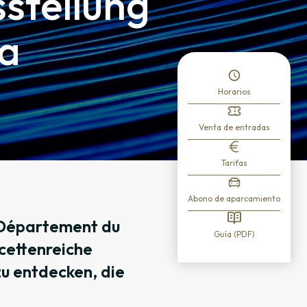
sstellung
da
Horarios
Venta de entradas
Tarifas
Abono de aparcamiento
 Département du
Guía (PDF)
acettenreiche
zu entdecken, die