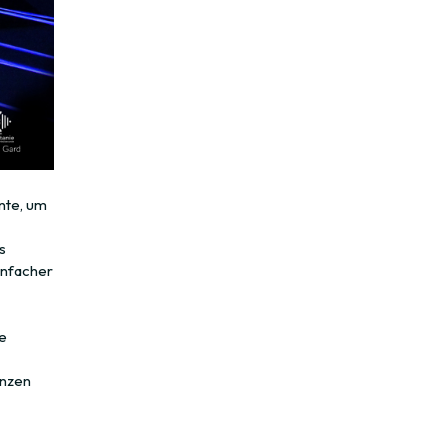
ente, um
s
infacher
e
anzen