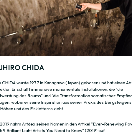
UHIRO CHIDA
o CHIDA wurde 1977 in Kanagawa (Japan) geboren und hat einen Ab
tektur. Er schafft immersive monumentale Installationen, die "die
werdung des Raums" und "die Transformation somatischer Empfin
agen, wobei er seine Inspiration aus seiner Praxis des Bergsteigens 
Höhen und des Eiskletterns zieht.
 2019 nahm Artdex seinen Namen in den Artikel "Ever-Renewing Po
t: 9 Brilliant Light Artists You Need to Know" (2019) auf.