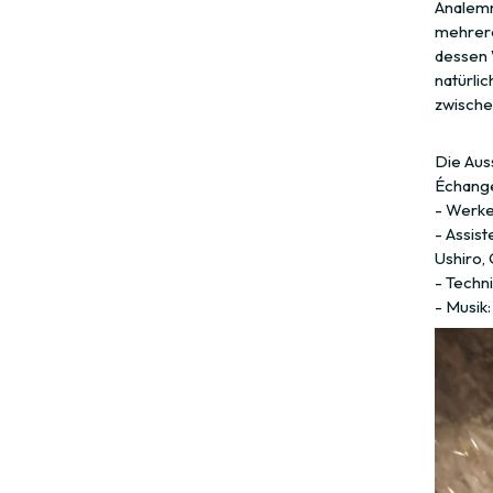
Analemm
mehrere
dessen 
natürli
zwischen
Die Aus
Échange
- Werke
- Assis
Ushiro, 
- Techni
- Musik: