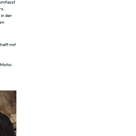
 umfasst
s,
in der
en
haft mit
 Motoi