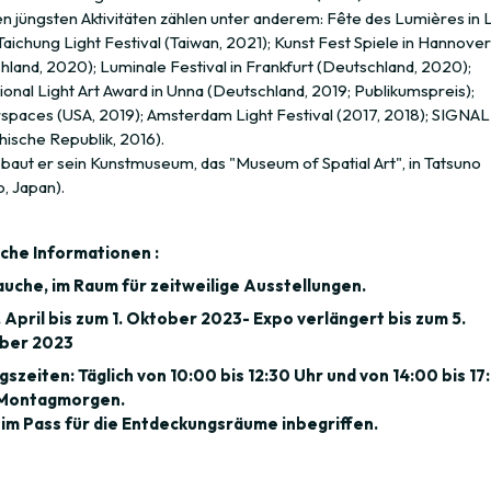
en jüngsten Aktivitäten zählen unter anderem: Fête des Lumières in 
Taichung Light Festival (Taiwan, 2021); Kunst Fest Spiele in Hannover
hland, 2020); Luminale Festival in Frankfurt (Deutschland, 2020);
ional Light Art Award in Unna (Deutschland, 2019; Publikumspreis);
paces (USA, 2019); Amsterdam Light Festival (2017, 2018); SIGNAL 
hische Republik, 2016).
 baut er sein Kunstmuseum, das "Museum of Spatial Art", in Tatsuno
, Japan).
che Informationen :
uche, im Raum für zeitweilige Ausstellungen.
 April bis zum 1. Oktober 2023- Expo verlängert bis zum 5.
ber 2023
szeiten: Täglich von 10:00 bis 12:30 Uhr und von 14:00 bis 17
Montagmorgen.
t im Pass für die Entdeckungsräume inbegriffen.