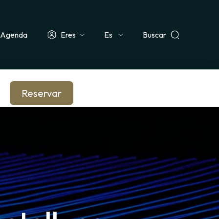
Agenda
Eres
Buscar
Select
ismo & Grupo
Docente & Escolar
Empresa & CSE
Periodista
your
language
Reservar