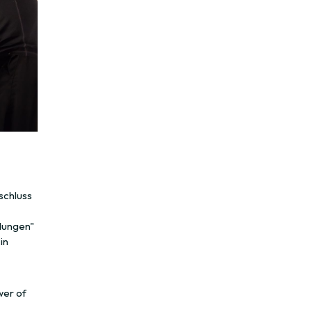
schluss
dungen"
in
wer of