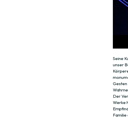
Seine Ku
unser B
Körperem
monumen
Gesten 
Wahrne
Der Ver
Werke h
Empfind
Familie