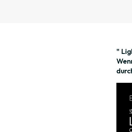
" Li
Wenn
durc