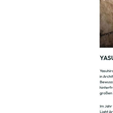
YAS
Yasuhir
in Archi
Bewusst
hinterfr
großen 
Im Jahr
Light Ar