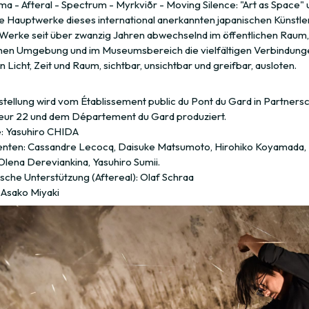
a - Afteral - Spectrum - Myrkviðr - Moving Silence: "Art as Space"
 Hauptwerke dieses international anerkannten japanischen Künstler
Werke seit über zwanzig Jahren abwechselnd im öffentlichen Raum, 
chen Umgebung und im Museumsbereich die vielfältigen Verbindung
 Licht, Zeit und Raum, sichtbar, unsichtbar und greifbar, ausloten.
stellung wird vom Établissement public du Pont du Gard in Partnersc
ur 22 und dem Département du Gard produziert.
: Yasuhiro CHIDA
tenten: Cassandre Lecocq, Daisuke Matsumoto, Hirohiko Koyamada,
Olena Dereviankina, Yasuhiro Sumii.
sche Unterstützung (Aftereal): Olaf Schraa
 Asako Miyaki