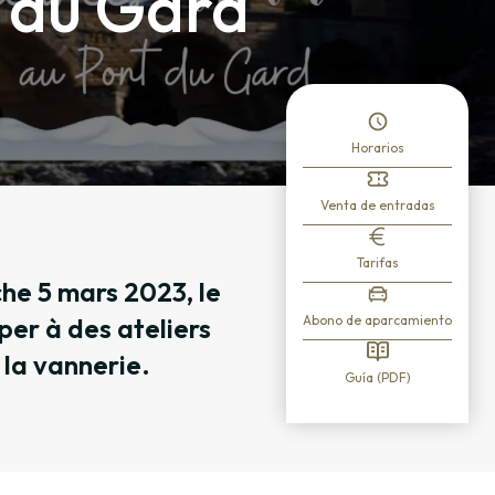
t du Gard
Horarios
Venta de entradas
Tarifas
he 5 mars 2023, le
per à des ateliers
Abono de aparcamiento
 la vannerie.
Guía (PDF)