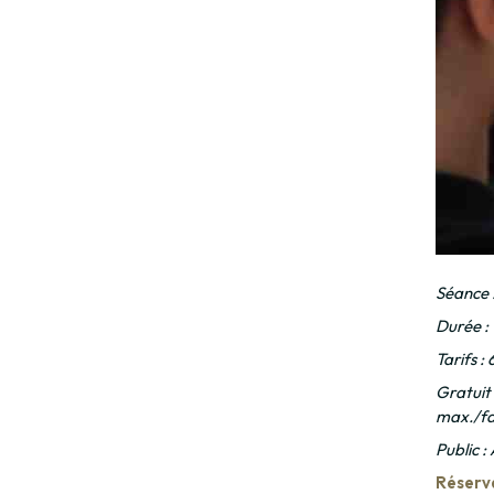
Séance 
Durée :
Tarifs :
Gratuit
max./fa
Public : 
Réserv