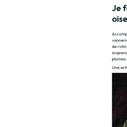
Je 
ois
Accompag
vanneri
de rotin
suspendu
plumes.
Une acti