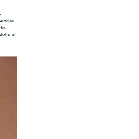
e
spendue
rte-
lette et