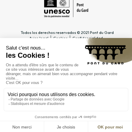
Todos los derechos reservados © 2021 Pont du Gard
Aviso legal
Cookies
Confidencialidad
INFORMACIÓN PRÁCTICA
ESPACIOS DEDICADOS
Horario
Profesional del turismo &
Acceso
Grupo
Precios y abonos
Docente & Escolar
Contacto
Empresa & CSE
FAQ
Periodista
EL ESTABLECIMIENTO
PÚBLICO
Gestión
Contratación pública
Reclutamiento